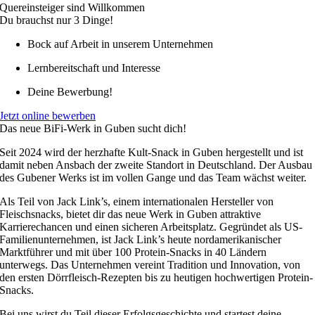
Quereinsteiger sind Willkommen
Du brauchst nur 3 Dinge!
Bock auf Arbeit in unserem Unternehmen
Lernbereitschaft und Interesse
Deine Bewerbung!
Jetzt online bewerben
Das neue BiFi-Werk in Guben sucht dich!
Seit 2024 wird der herzhafte Kult-Snack in Guben hergestellt und ist
damit neben Ansbach der zweite Standort in Deutschland. Der Ausbau
des Gubener Werks ist im vollen Gange und das Team wächst weiter.
Als Teil von Jack Link’s, einem internationalen Hersteller von
Fleischsnacks, bietet dir das neue Werk in Guben attraktive
Karrierechancen und einen sicheren Arbeitsplatz. Gegründet als US-
Familienunternehmen, ist Jack Link’s heute nordamerikanischer
Marktführer und mit über 100 Protein-Snacks in 40 Ländern
unterwegs. Das Unternehmen vereint Tradition und Innovation, von
den ersten Dörrfleisch-Rezepten bis zu heutigen hochwertigen Protein-
Snacks.
Bei uns wirst du Teil dieser Erfolgsgeschichte und startest deine