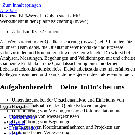
Zum Inhalt springen
Alle Jobs
Das neue BiFi-Werk in Guben sucht dich!
Werkstudent in der Qualitätssicherung (m/w/d)
Arbeitsort 03172 Guben
Als Werkstudent in der Qualitätssicherung (m/w/d) bei BiFi unterstützt
du unser Team dabei, die Qualität unserer Produkte und Prozesse
sicherzustellen und kontinuierlich weiterzuentwickeln. Du wirkst bei
Analysen, Messungen, Begehungen und Validierungen mit und erhälts
spannende Einblicke in die Qualitätssicherung eines modernen
Lebensmittelproduktionsbetriebs. Dabei arbeitest du eng mit erfahrene
Kollegen zusammen und kannst deine eigenen Ideen aktiv einbringen.
Aufgabenbereich – Deine ToDo’s bei uns
Unterstützung bei der Ursachenanalyse und Einleitung von
Korrekturmaßnahmen bei Qualitätsabweichungen
Toggle Navigation
Durchführung von Messungen sowie Dokumentation und
Interpretation von Messergebnissen
Unternehmen
Durchführung von Begehungen
Benefits
Verfolgung von Korrekturmaßnahmen und Projekten zur
Dein neuer Job
kontinuierlichen Verbesserung
Profile